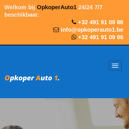
Welkom bij
OpkoperAuto1
24/24 7/7
beschikbaar.
+32 491 91 09 86
info@opkoperauto1.be
+32 491 91 09 86
Toggl
navig