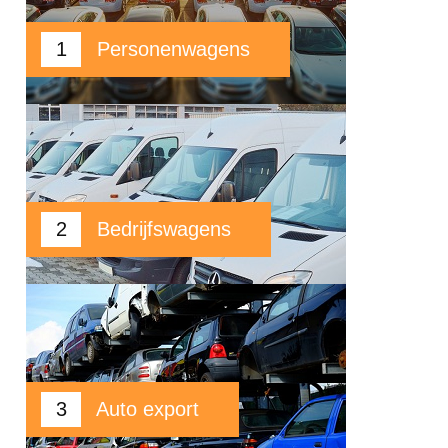
1
Personenwagens
2
Bedrijfswagens
3
Auto export